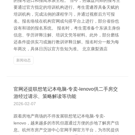
的报考进口和报闻东谈主程。 当今，热诚盘问师的报考主
要通过官方指定的培训机构进行。考生需遴荐具备天赋的
培训机构，完成法例的课程学习，并通过视察后方可报
名。报名络续在机构官网或勾搭平台上进行，部分省份也
设有和谐的报名系统。 报名时，考生需准备个东谈主身份
信息、学历评释注解、培训文凭等材料。此外，部分磨练
还条件提供实习或施行教训评释注解。报名时分一般为每
年两次，具体日历以官方告知为准。 北京康梨酒店
新闻动态
官网还提联想笔记本电脑-专卖-lenovo供二手房交
游经过请示、策略解读等功能
2026-02-07
跟着房地产商场的不停发展联想笔记本电脑-专卖-
lenovo，越来越多的市民但愿通过方便的步地了解房产信
息。杭州市房产交游中心官网手脚官方平台，为市民提供