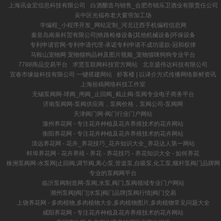
上海讯金宏信息科技有限公司
白酒酿造与销售_合肥市锦乐卫酒业有限责任公司
吴中区光福布老大窗帘加工场
学编程_小程序开发_网站定制_河北迁西手机编程信息网
秦皇岛南泉科贸有限公司|铁路检修设备|其他机械设备|环保设备
专利申请官网-专利申请代理-承诺专利申请不成功退款-冠和权律
马鞍山宠物网 宠物猫狗品种及图片视频_宠物猫咪狗狗专业平台
7788商品交易平台
求贤互联网科技官方网站
北京盛伟达科技有限公司
宜春市缘旋科技有限公司 一键搭建网站
虾客楼 | 以译介方式传播网络新鲜资讯
上海拾稿网络科技工作室
无锡泵阀网-球阀_闸阀_止回阀_截止阀-泵阀专业电子商务平台
济南泵阀网-泵阀供应商，泵阀价格，泵阀公司-泵阀网
天津阀门网-阀门行业门户网站
滁州养花网 - 专注花卉种植及花卉养殖技术的花卉网站
衡阳养花网 - 专注花卉种植及花卉养殖技术的花卉网站
清远养花网 - 花卉_养花技巧_花卉知识大全_养花达人第一网站
蚌埠养花网 - 花卉养殖 - 养花 - 养花技巧 - 养花知识大全 - 如何养花
株洲泵阀网-水泵网|止回阀,调节阀,离心泵,管道泵,自吸泵,化工泵,螺杆泵阀门品牌网
专业的泵阀网平台
临沂泵阀制造网-泵阀,水泵,阀门,泵阀领域专业门户网站
潮州泵阀|阀门|水泵|阀门品牌|泵阀行情|阀门交易
上饶养花网 - 多肉植物,多肉植物大全,多肉植物图片,多肉植物常见问题大全
咸阳养花网 - 专注花卉种植及花卉养殖技术的花卉网站