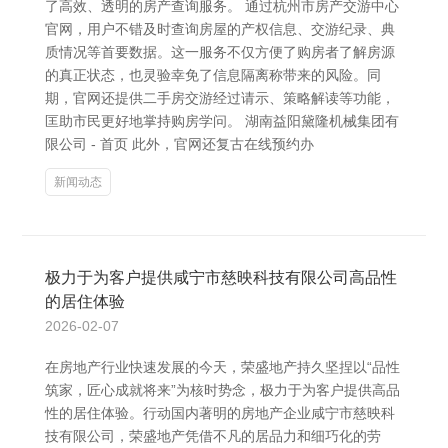
了高效、透明的房产查询服务。 通过杭州市房产交游中心
官网，用户不错及时查询房屋的产权信息、交游纪录、典
质情况等首要数据。这一服务不仅方便了购房者了解房源
的真正状态，也灵验幸免了信息隔离称带来的风险。同
期，官网还提供二手房交游经过请示、策略解读等功能，
匡助市民更好地掌持购房学问。 湖南益阳黛隆机械集团有
限公司 - 首页 此外，官网还复古在线预约办
新闻动态
极力于为客户提供咸宁市慈映科技有限公司高品性
的居住体验
2026-02-07
在房地产行业快速发展的今天，荣盛地产持久坚捏以“品性
筑家，匠心成就将来”为核时势念，极力于为客户提供高品
性的居住体验。行动国内著明的房地产企业咸宁市慈映科
技有限公司，荣盛地产凭借不凡的居品力和细巧化的劳