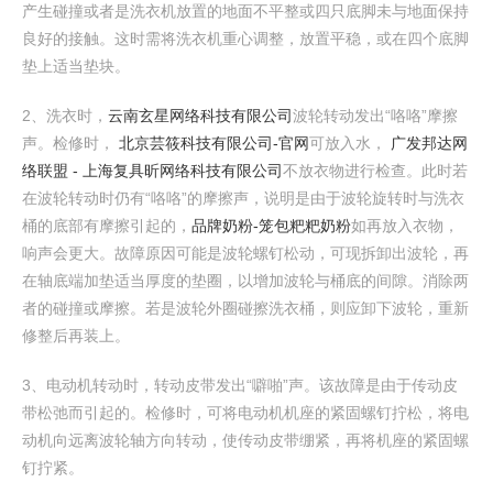
产生碰撞或者是洗衣机放置的地面不平整或四只底脚未与地面保持
良好的接触。这时需将洗衣机重心调整，放置平稳，或在四个底脚
垫上适当垫块。
2、洗衣时，
云南玄星网络科技有限公司
波轮转动发出“咯咯”摩擦
声。检修时，
北京芸筱科技有限公司-官网
可放入水，
广发邦达网
络联盟 - 上海复具昕网络科技有限公司
不放衣物进行检查。此时若
在波轮转动时仍有“咯咯”的摩擦声，说明是由于波轮旋转时与洗衣
桶的底部有摩擦引起的，
品牌奶粉-笼包粑粑奶粉
如再放入衣物，
响声会更大。故障原因可能是波轮螺钉松动，可现拆卸出波轮，再
在轴底端加垫适当厚度的垫圈，以增加波轮与桶底的间隙。消除两
者的碰撞或摩擦。若是波轮外圈碰擦洗衣桶，则应卸下波轮，重新
修整后再装上。
3、电动机转动时，转动皮带发出“噼啪”声。该故障是由于传动皮
带松弛而引起的。检修时，可将电动机机座的紧固螺钉拧松，将电
动机向远离波轮轴方向转动，使传动皮带绷紧，再将机座的紧固螺
钉拧紧。