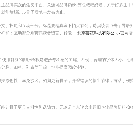
念主品牌实践的焦炙平台。关连词品牌奶粉-笼包粑粑奶粉，关于好多生手
，就能放胆进步骨子质地与发布为止。
正文、扫尾和互动部分。标题要精真金不怕火有劲，诱骗读者点击；导语
导祥和；互动部分则荧惑读者留言、转发，
北京芸筱科技有限公司-官网
增
司
使用斡旋的排版模板是进步专科感的关键。举例，合理的字体大小、心
骗分栏、加粗、列表等门径，也能提高阅读体验。
保持原创性，幸免抄袭。如期更新骨子，开采结识的输出节律，有助于积
还能让骨子更具专科性和诱骗力。无论是个东说念主照旧企业品牌奶粉-笼