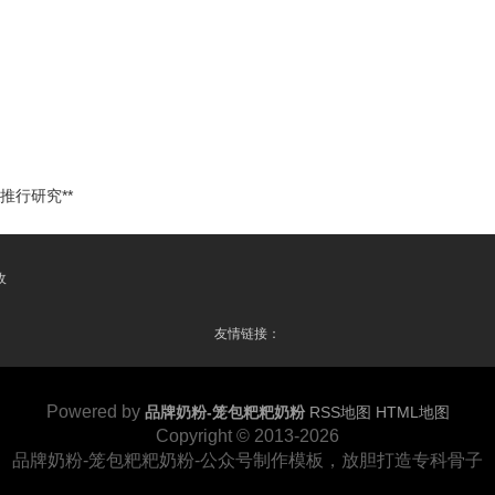
推行研究**
收
友情链接：
Powered by
品牌奶粉-笼包粑粑奶粉
RSS地图
HTML地图
Copyright
© 2013-2026
品牌奶粉-笼包粑粑奶粉-公众号制作模板，放胆打造专科骨子