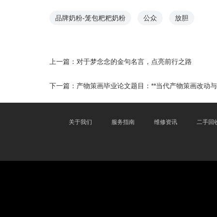
品牌奶粉-笼包粑粑奶粉
公众
放胆
上一篇：
对于梦念念的金句名言，点亮前行之路
下一篇：
产物策画毕业论文题目：**当代产物策画改动与
关于我们
服务指南
维修资讯
二手回