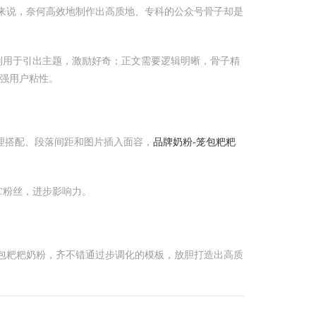
来说，奈何高效地制作出高质地、专科的公众号骨子却是
则用于引出主题，激励好奇；正文需要逻辑明晰，骨子精
强用户粘性。
理搭配、段落间距和图片插入面容，
品牌奶粉-笼包粑粑
贮粉丝，进步影响力。
包粑粑奶粉，齐不错通过步调化的模板，放胆打造出高质