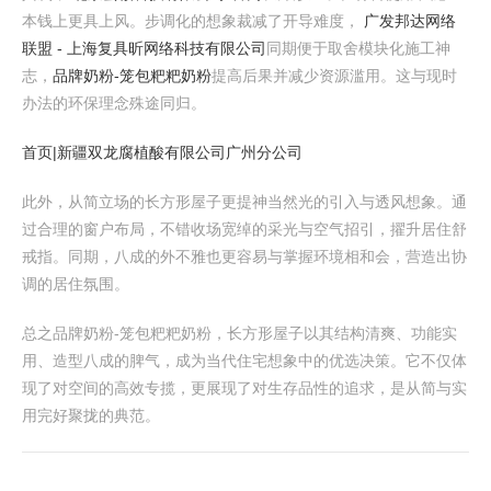
本钱上更具上风。步调化的想象裁减了开导难度，
广发邦达网络
联盟 - 上海复具昕网络科技有限公司
同期便于取舍模块化施工神
志，
品牌奶粉-笼包粑粑奶粉
提高后果并减少资源滥用。这与现时
办法的环保理念殊途同归。
首页|新疆双龙腐植酸有限公司广州分公司
此外，从简立场的长方形屋子更提神当然光的引入与透风想象。通
过合理的窗户布局，不错收场宽绰的采光与空气招引，擢升居住舒
戒指。同期，八成的外不雅也更容易与掌握环境相和会，营造出协
调的居住氛围。
总之品牌奶粉-笼包粑粑奶粉，长方形屋子以其结构清爽、功能实
用、造型八成的脾气，成为当代住宅想象中的优选决策。它不仅体
现了对空间的高效专揽，更展现了对生存品性的追求，是从简与实
用完好聚拢的典范。