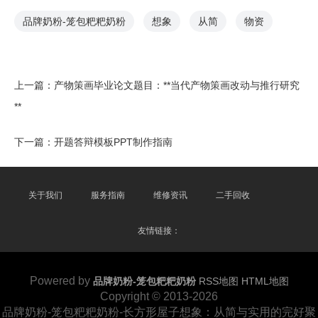
品牌奶粉-笼包粑粑奶粉
想象
从简
物资
上一篇：
产物策画毕业论文题目：**当代产物策画改动与推行研究
**
下一篇：
开题答辩模板PPT制作指南
关于我们
服务指南
维修资讯
二手回收
友情链接：
Powered by
品牌奶粉-笼包粑粑奶粉
RSS地图
HTML地图
Copyright
© 2013-2026
品牌奶粉-笼包粑粑奶粉-长方形屋子想象：从简与实用的完好聚