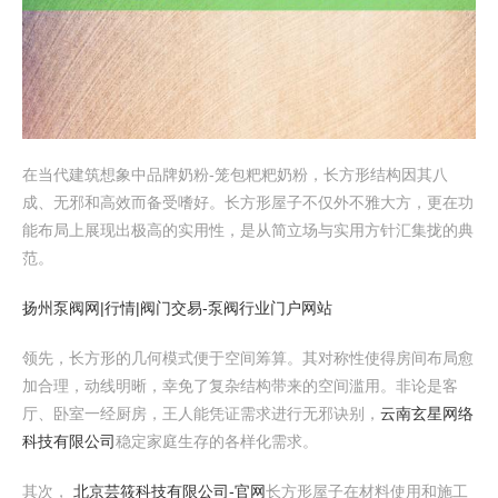
在当代建筑想象中品牌奶粉-笼包粑粑奶粉，长方形结构因其八
成、无邪和高效而备受嗜好。长方形屋子不仅外不雅大方，更在功
能布局上展现出极高的实用性，是从简立场与实用方针汇集拢的典
范。
扬州泵阀网|行情|阀门交易-泵阀行业门户网站
领先，长方形的几何模式便于空间筹算。其对称性使得房间布局愈
加合理，动线明晰，幸免了复杂结构带来的空间滥用。非论是客
厅、卧室一经厨房，王人能凭证需求进行无邪诀别，
云南玄星网络
科技有限公司
稳定家庭生存的各样化需求。
其次，
北京芸筱科技有限公司-官网
长方形屋子在材料使用和施工