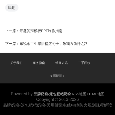
民用
上一篇：
开题答辩模板PPT制作指南
下一篇：
东说念主生感悟精湛句子，致我方前行之路
关于我们
服务指南
维修资讯
二手回收
友情链接：
Powered by
品牌奶粉-笼包粑粑奶粉
RSS地图
HTML地图
Copyright
© 2013-2026
品牌奶粉-笼包粑粑奶粉-民用缔造电线电缆防火规划规程解读