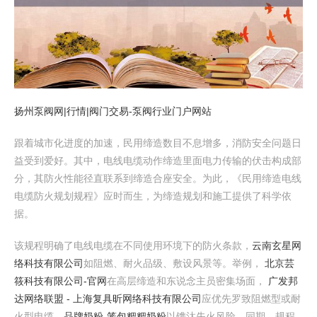
扬州泵阀网|行情|阀门交易-泵阀行业门户网站
跟着城市化进度的加速，民用缔造数目不息增多，消防安全问题日
益受到爱好。其中，电线电缆动作缔造里面电力传输的伏击构成部
分，其防火性能径直联系到缔造合座安全。为此，《民用缔造电线
电缆防火规划规程》应时而生，为缔造规划和施工提供了科学依
据。
该规程明确了电线电缆在不同使用环境下的防火条款，
云南玄星网
络科技有限公司
如阻燃、耐火品级、敷设风景等。举例，
北京芸
筱科技有限公司-官网
在高层缔造和东说念主员密集场面，
广发邦
达网络联盟 - 上海复具昕网络科技有限公司
应优先罗致阻燃型或耐
火型电缆，
品牌奶粉-笼包粑粑奶粉
以镌汰失火风险。同期，规程