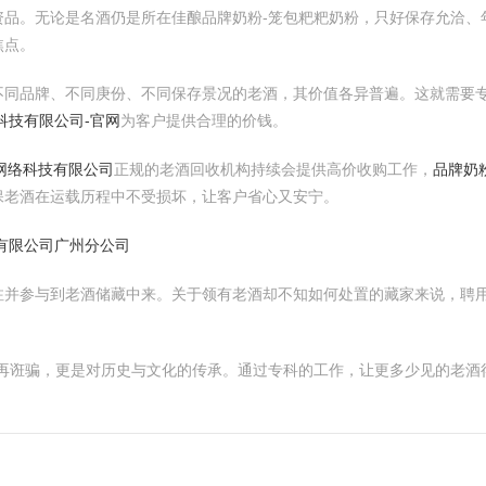
资品。无论是名酒仍是所在佳酿品牌奶粉-笼包粑粑奶粉，只好保存允洽、
焦点。
不同品牌、不同庚份、不同保存景况的老酒，其价值各异普遍。这就需要
科技有限公司-官网
为客户提供合理的价钱。
昕网络科技有限公司
正规的老酒回收机构持续会提供高价收购工作，
品牌奶
保老酒在运载历程中不受损坏，让客户省心又安宁。
有限公司广州分公司
注并参与到老酒储藏中来。关于领有老酒却不知如何处置的藏家来说，聘
的再诳骗，更是对历史与文化的传承。通过专科的工作，让更多少见的老酒