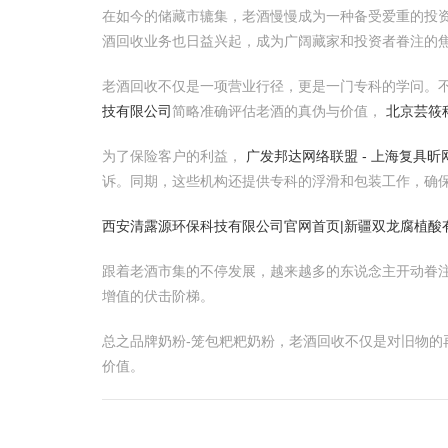
在如今的储藏市辘集，老酒慢慢成为一种备受爱重的投
酒回收业务也日益兴起，成为广阔藏家和投资者眷注的
老酒回收不仅是一项营业行径，更是一门专科的学问。
技有限公司
简略准确评估老酒的真伪与价值，
北京芸筱
为了保险客户的利益，
广发邦达网络联盟 - 上海复具
诉。同期，这些机构还提供专科的浮滑和包装工作，确
西安清露源环保科技有限公司官网
首页|新疆双龙腐植酸
跟着老酒市集的不停发展，越来越多的东说念主开动眷
增值的伏击阶梯。
总之品牌奶粉-笼包粑粑奶粉，老酒回收不仅是对旧物
价值。