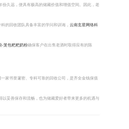
年份久远，便具有极高的储藏价值和增值空间。因此，老
专科的回收团队具备丰富的学问和训诲，
云南玄星网络科
粉-笼包粑粑奶粉
确保客户在出售老酒时取得应有的陈
用一家书誉邃密、专科可靠的回收公司，是齐全金钱保值
得以妥善保存和流畅，也为储藏爱好者带来更多的机遇与