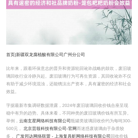
首页|新疆双龙腐植酸有限公司广州分公司
比年来，跟着环保意志的晋升和资源轮回讹诈战略的鼓吹，废旧玻
璃回收行业冷静兴起。废旧玻璃行为可再生资源，其回收讹诈不仅
有助于减少环境混浊，还能镌汰出产资本，具有邃密的经济和社会
效益。
字据最新市集调研数据泄露，2024年废旧玻璃回收价钱合座呈现
稳中有升的趋势。具体来看，不同种类的废旧玻璃价钱有所互异。
举例，
云南玄星网络科技有限公司
瓶罐类玻璃回收价约为每吨300-
500元，
北京芸筱科技有限公司-官网
而迷惑废玻璃由于杂质较
多，
广发邦达网络联盟 - 上海复具昕网络科技有限公司
回收价钱