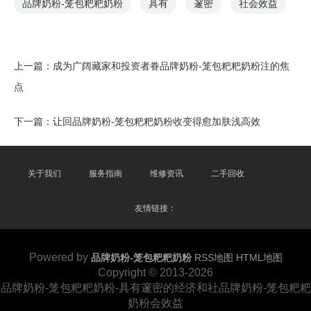
品牌奶粉-笼包粑粑奶粉
具有
邃密
社会效益
上一篇：
成为广阔藏家和投资者眷品牌奶粉-笼包粑粑奶粉注的焦
点
下一篇：
让回品牌奶粉-笼包粑粑奶粉收变得愈加肤浅高效
关于我们
服务指南
维修资讯
二手回收
友情链接：
Powered by
品牌奶粉-笼包粑粑奶粉
RSS地图
HTML地图
Copyright
© 2013-2026
品牌奶粉-笼包粑粑奶粉-具有邃密的经济和社品牌奶粉-笼包粑粑
奶粉会效益