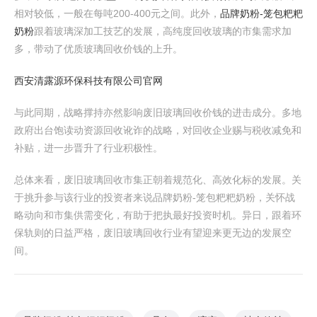
相对较低，一般在每吨200-400元之间。此外，
品牌奶粉-笼包粑粑
奶粉
跟着玻璃深加工技艺的发展，高纯度回收玻璃的市集需求加
多，带动了优质玻璃回收价钱的上升。
西安清露源环保科技有限公司官网
与此同期，战略撑持亦然影响废旧玻璃回收价钱的进击成分。多地
政府出台饱读动资源回收讹诈的战略，对回收企业赐与税收减免和
补贴，进一步晋升了行业积极性。
总体来看，废旧玻璃回收市集正朝着规范化、高效化标的发展。关
于挑升参与该行业的投资者来说品牌奶粉-笼包粑粑奶粉，关怀战
略动向和市集供需变化，有助于把执最好投资时机。异日，跟着环
保轨则的日益严格，废旧玻璃回收行业有望迎来更无边的发展空
间。