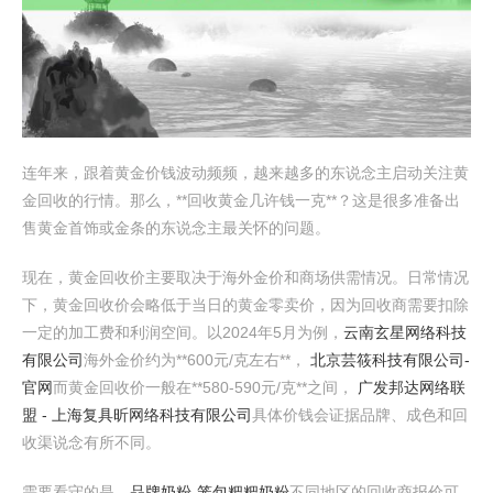
连年来，跟着黄金价钱波动频频，越来越多的东说念主启动关注黄
金回收的行情。那么，**回收黄金几许钱一克**？这是很多准备出
售黄金首饰或金条的东说念主最关怀的问题。
现在，黄金回收价主要取决于海外金价和商场供需情况。日常情况
下，黄金回收价会略低于当日的黄金零卖价，因为回收商需要扣除
一定的加工费和利润空间。以2024年5月为例，
云南玄星网络科技
有限公司
海外金价约为**600元/克左右**，
北京芸筱科技有限公司-
官网
而黄金回收价一般在**580-590元/克**之间，
广发邦达网络联
盟 - 上海复具昕网络科技有限公司
具体价钱会证据品牌、成色和回
收渠说念有所不同。
需要看守的是，
品牌奶粉-笼包粑粑奶粉
不同地区的回收商报价可