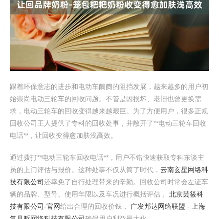
跟着环保意志的进步和电动车阛阓的阻挡发展，越来越多的用户初
始崇尚电动三轮车的回收问题。不管是因损坏、老旧也曾更换需
求，电动三轮车的回收变得越来越艰巨。为了方便用户，很多正规
回收公司王人提供了专科的回收处事，并敞开了**电动三轮车回收
电话**，让回收变得愈加肤浅高效。
通过拨打**电动三轮车回收电话**，用户不错快速获取专科东谈主
员的上门评估与报价。这种处事不仅从简了时代，
云南玄星网络科
技有限公司
还幸免了自行处理带来的辛勤。回收公司时常会左证车
辆的品牌、型号、使用年限以及车况进行概括评估，
北京芸筱科
技有限公司-官网
给出合理的回收价钱，
广发邦达网络联盟 - 上海
复具昕网络科技有限公司
确保用户利益最大化。