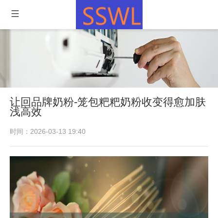
让回品牌奶粉-笼包粑粑奶粉收变得愈加肤
浅高效
时间：2026-03-13 19:40